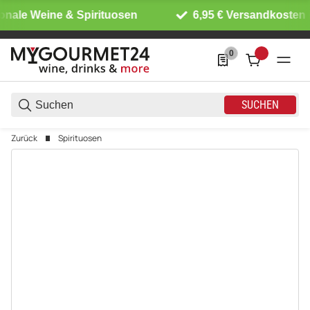
onale Weine & Spirituosen
6,95 € Versandkosten i
0
0 Produkte in der List
SUCHEN
Zurück
Spirituosen