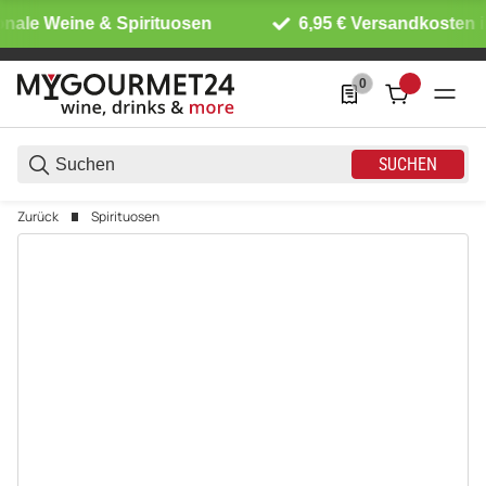
onale Weine & Spirituosen
6,95 € Versandkosten i
0
0 Produkte in der List
SUCHEN
Zurück
Spirituosen