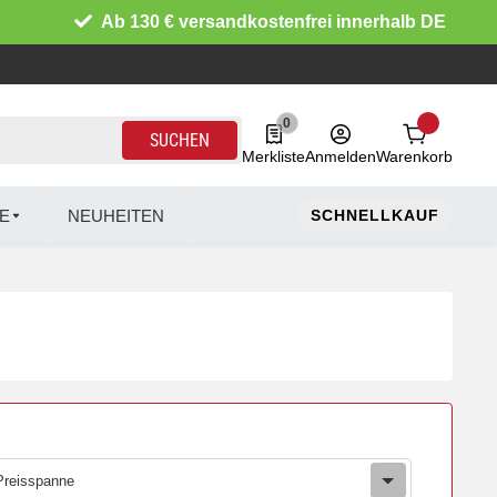
Ab 130 € versandkostenfrei innerhalb DE
0
0 Produkte in der Liste
SUCHEN
Merkliste
Anmelden
Warenkorb
E
NEUHEITEN
SCHNELLKAUF
Preisspanne