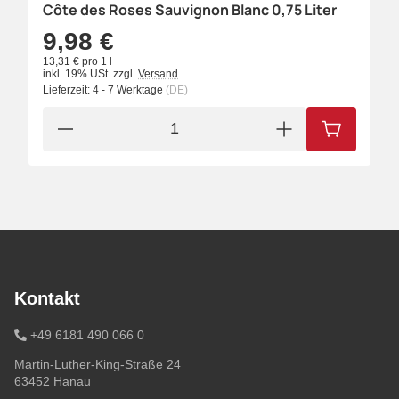
Côte des Roses Sauvignon Blanc 0,75 Liter
9,98 €
13,31 € pro 1 l
inkl. 19% USt.
zzgl.
Versand
Lieferzeit:
4 - 7 Werktage
(DE)
IN DEN W
Kontakt
+49 6181 490 066 0
Martin-Luther-King-Straße 24
63452 Hanau