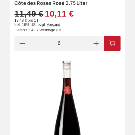
Côte des Roses Rosé 0,75 Liter
11,49 €
10,11 €
13,48 € pro 1 l
inkl. 19% USt.
zzgl.
Versand
Lieferzeit:
4 - 7 Werktage
(DE)
IN DEN W