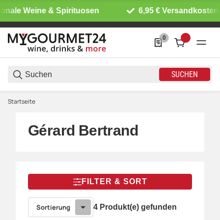
onale Weine & Spirituosen
6,95 € Versandkosten 
0
0 Produkte in der List
SUCHEN
Startseite
Gérard Bertrand
FILTER & SORT
Sortierung
4 Produkt(e) gefunden