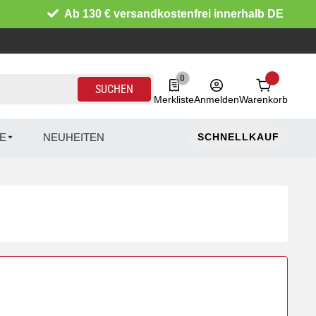
Ab 130 € versandkostenfrei innerhalb DE
0
0 Produkte in der Liste
SUCHEN
Merkliste
Anmelden
Warenkorb
E
NEUHEITEN
SCHNELLKAUF