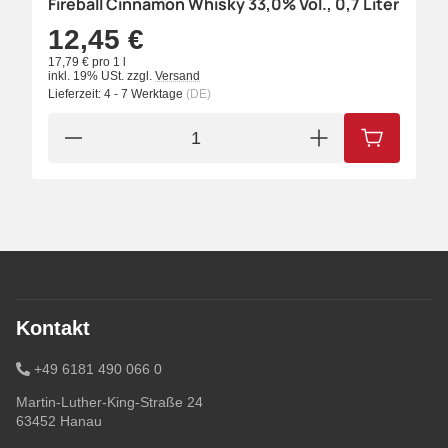
Fireball Cinnamon Whisky 33,0% Vol., 0,7 Liter
12,45 €
17,79 € pro 1 l
inkl. 19% USt.
zzgl.
Versand
Lieferzeit:
4 - 7 Werktage
(DE)
IN DEN W
Kontakt
+49 6181 490 066 0
Martin-Luther-King-Straße 24
63452 Hanau