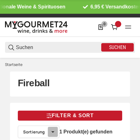
tionale Weine & Spirituosen
6,95 € Versandkosten
0
0 Produkte in der List
SUCHEN
Startseite
Fireball
FILTER & SORT
Sortierung
1 Produkt(e) gefunden