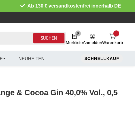
Ab 130 € versandkostenfrei innerhalb DE
0
0 Produkte in der Liste
SUCHEN
Merkliste
Anmelden
Warenkorb
E
NEUHEITEN
SCHNELLKAUF
nge & Cocoa Gin 40,0% Vol., 0,5