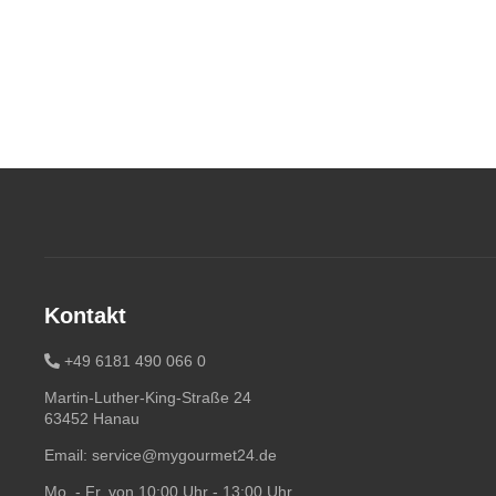
Kontakt
+49 6181 490 066 0
Martin-Luther-King-Straße 24
63452 Hanau
Email:
service@mygourmet24.de
Mo. - Fr. von 10:00 Uhr - 13:00 Uhr