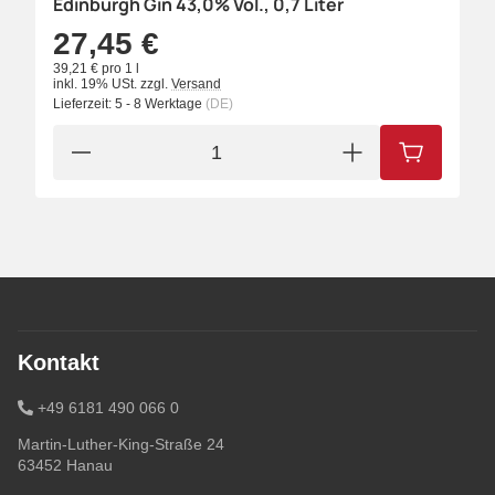
Edinburgh Gin 43,0% Vol., 0,7 Liter
27,45 €
39,21 € pro 1 l
inkl. 19% USt.
zzgl.
Versand
Lieferzeit:
5 - 8 Werktage
(DE)
IN DEN W
Kontakt
+49 6181 490 066 0
Martin-Luther-King-Straße 24
63452 Hanau