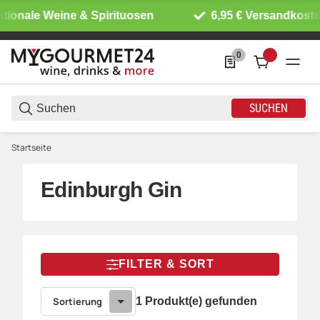
ationale Weine & Spirituosen
6,95 € Versandkoste
0
0 Produkte in der List
SUCHEN
Startseite
Edinburgh Gin
FILTER & SORT
Sortierung
1 Produkt(e) gefunden