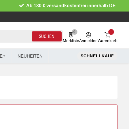
Ab 130 € versandkostenfrei innerhalb DE
0
0 Produkte in der Liste
SUCHEN
Merkliste
Anmelden
Warenkorb
E
NEUHEITEN
SCHNELLKAUF