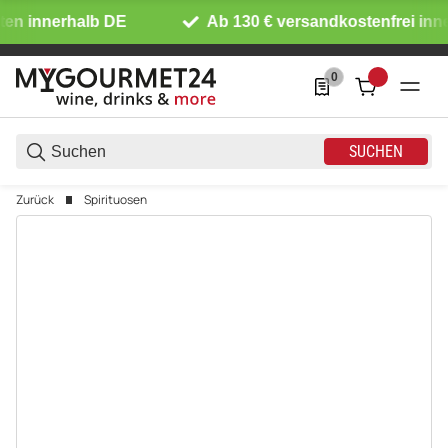
en innerhalb DE
Ab 130 € versandkostenfrei inne
0
0 Produkte in der List
SUCHEN
Zurück
Spirituosen