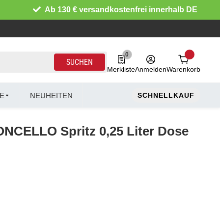
Ab 130 € versandkostenfrei innerhalb DE
0
0 Produkte in der Liste
SUCHEN
Merkliste
Anmelden
Warenkorb
E
NEUHEITEN
SCHNELLKAUF
CELLO Spritz 0,25 Liter Dose