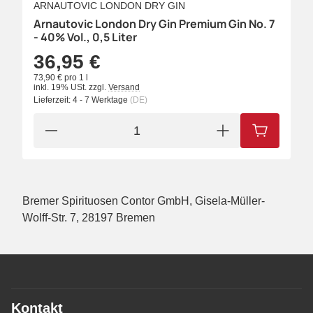
ARNAUTOVIC LONDON DRY GIN
Arnautovic London Dry Gin Premium Gin No. 7
- 40% Vol., 0,5 Liter
36,95 €
73,90 € pro 1 l
inkl. 19% USt.
zzgl.
Versand
Lieferzeit:
4 - 7 Werktage
(DE)
IN DEN W
Bremer Spirituosen Contor GmbH, Gisela-Müller-
Wolff-Str. 7, 28197 Bremen
Kontakt