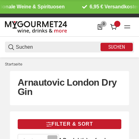
tionale Weine & Spirituosen
6,95 € Versandkosten
0
0 Produkte in der List
SUCHEN
Startseite
Arnautovic London Dry
Gin
FILTER & SORT