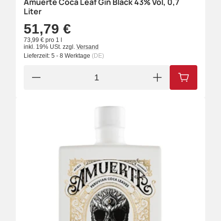
Amuerte Coca Leaf Gin Black 43% Vol, 0,7
Liter
51,79 €
73,99 € pro 1 l
inkl. 19% USt.
zzgl.
Versand
Lieferzeit:
5 - 8 Werktage
(DE)
IN DEN W