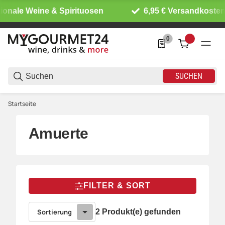
ionale Weine & Spirituosen
6,95 € Versandkosten 
0
0 Produkte in der List
SUCHEN
Startseite
Amuerte
FILTER & SORT
Sortierung
2 Produkt(e) gefunden