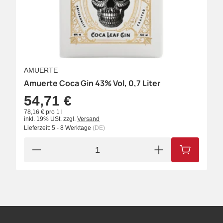
AMUERTE
Amuerte Coca Gin 43% Vol, 0,7 Liter
54,71 €
78,16 € pro 1 l
inkl. 19% USt.
zzgl.
Versand
Lieferzeit:
5 - 8 Werktage
(DE)
IN DEN W