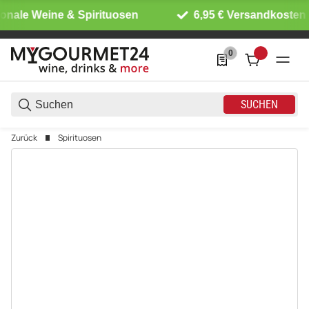
onale Weine & Spirituosen
6,95 € Versandkosten 
0
0 Produkte in der List
SUCHEN
Zurück
Spirituosen