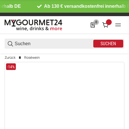
rhalb DE
Ab 130 € versandkostenfrei innerhalb D
0
0 Produkte in der List
SUCHEN
Zurück
Roséwein
-14%