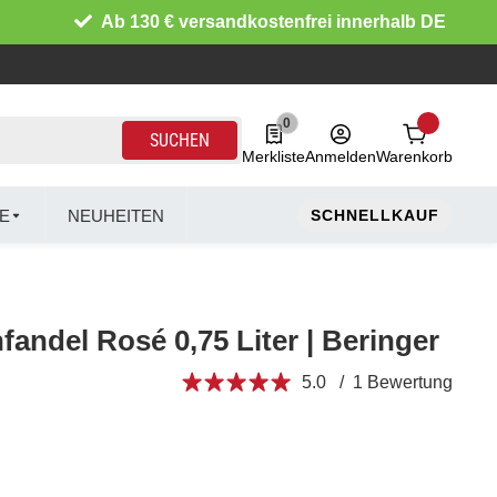
Ab 130 € versandkostenfrei innerhalb DE
0
0 Produkte in der Liste
SUCHEN
Merkliste
Anmelden
Warenkorb
E
NEUHEITEN
SCHNELLKAUF
nfandel Rosé 0,75 Liter | Beringer
5.0 / 1 Bewertung