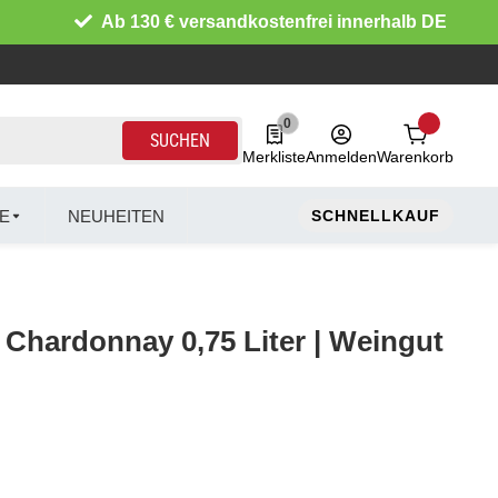
Ab 130 € versandkostenfrei innerhalb DE
0
0 Produkte in der Liste
SUCHEN
Merkliste
Anmelden
Warenkorb
E
NEUHEITEN
SCHNELLKAUF
 Chardonnay 0,75 Liter | Weingut