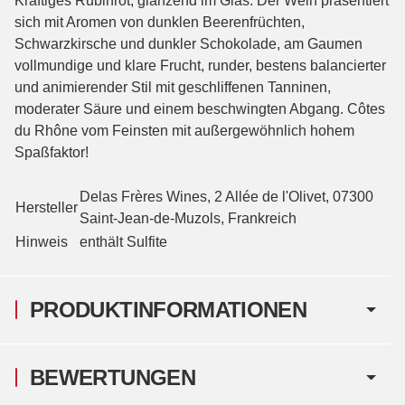
Kräftiges Rubinrot, glänzend im Glas. Der Wein präsentiert
sich mit Aromen von dunklen Beerenfrüchten,
Schwarzkirsche und dunkler Schokolade, am Gaumen
vollmundige und klare Frucht, runder, bestens balancierter
und animierender Stil mit geschliffenen Tanninen,
moderater Säure und einem beschwingten Abgang. Côtes
du Rhône vom Feinsten mit außergewöhnlich hohem
Spaßfaktor!
Delas Frères Wines, 2 Allée de l'Olivet, 07300
Hersteller
Saint-Jean-de-Muzols, Frankreich
Hinweis
enthält Sulfite
PRODUKTINFORMATIONEN
BEWERTUNGEN