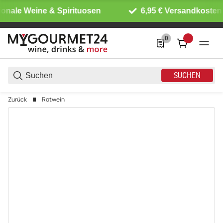
ionale Weine & Spirituosen
6,95 € Versandkosten 
0
0 Produkte in der List
SUCHEN
Zurück
Rotwein