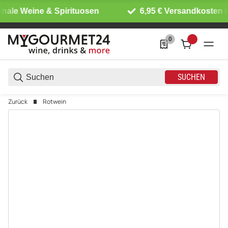
nale Weine & Spirituosen
6,95 € Versandkosten i
0
0 Produkte in der List
SUCHEN
Zurück
Rotwein