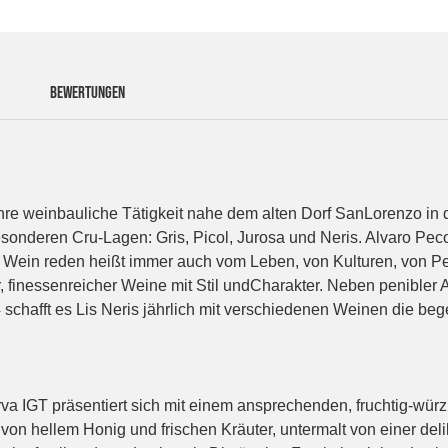
BEWERTUNGEN
hre weinbauliche Tätigkeit nahe dem alten Dorf SanLorenzo in
sonderen Cru-Lagen: Gris, Picol, Jurosa und Neris. Alvaro Pecora
om Wein reden heißt immer auch vom Leben, von Kulturen, von Pe
r, finessenreicher Weine mit Stil undCharakter. Neben penibler
4 schafft es Lis Neris jährlich mit verschiedenen Weinen die b
erva IGT präsentiert sich mit einem ansprechenden, fruchtig-wü
e von hellem Honig und frischen Kräuter, untermalt von einer