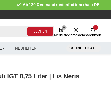
Ab 130 € versandkostenfrei innerhalb DE
0
0 Produkte in der Liste
SUCHEN
Merkliste
Anmelden
Warenkorb
E
NEUHEITEN
SCHNELLKAUF
li IGT 0,75 Liter | Lis Neris