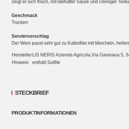
zeigt er sich frisch, mit lebhafter Säure und cremiger Text
Geschmack
Trocken
Serviervorschlag
Der Wein passt sehr gut zu Kalbsfilet mit Morcheln, hel
Hersteller
LIS NERIS Azienda Agricola,Via Gavinana 5
Hinweis
enthält Sulfite
STECKBRIEF
PRODUKTINFORMATIONEN