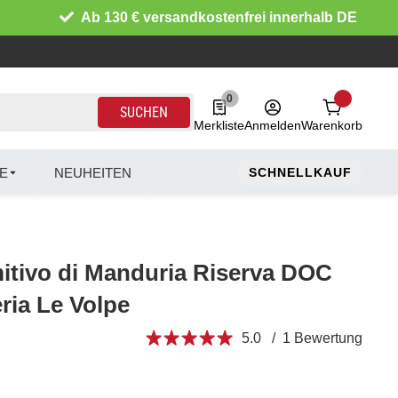
Ab 130 € versandkostenfrei innerhalb DE
0
0 Produkte in der Liste
SUCHEN
Merkliste
Anmelden
Warenkorb
E
NEUHEITEN
SCHNELLKAUF
mitivo di Manduria Riserva DOC
eria Le Volpe
5.0 / 1 Bewertung