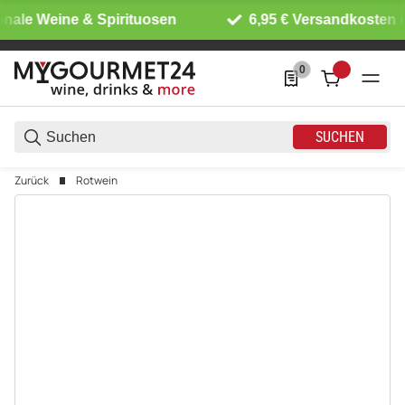
nale Weine & Spirituosen
6,95 € Versandkosten i
0
0 Produkte in der List
SUCHEN
Zurück
Rotwein